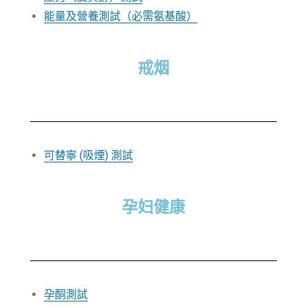
能量及營養測試（必需氨基酸）
戒烟
可替寧 (吸煙) 測試
孕妇健康
孕酮測試