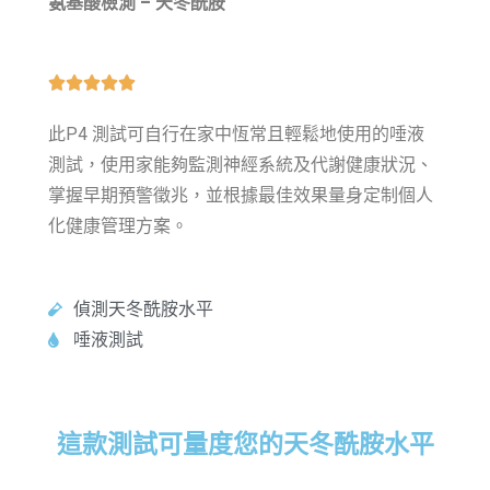
氨
基酸檢測 – 天冬酰胺





此P4 測試可自行在家中恆常且輕鬆地使用的唾液
測試，
使用家能夠監測神經系統及代謝健康狀況、
掌握早期預警徵兆，並根據最佳效果量身定制個人
化健康管理方案。
偵測天冬酰胺水平
唾液測試
這款測試可量度您的天冬酰胺水平