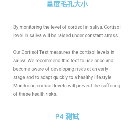
量度毛孔大小
By monitoring the level of cortisol in saliva. Cortisol
level in saliva will be raised under constant stress.
Our Cortisol Test measures the cortisol levels in
saliva. We recommend this test to use once and
become aware of developing risks at an early
stage and to adapt quickly to a healthy lifestyle.
Monitoring cortisol levels will prevent the suffering
of these health risks.
P4 測試