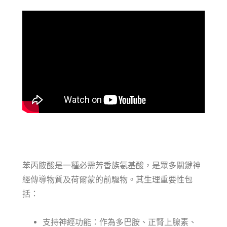
苯丙胺酸是一種必需芳香族氨基酸，是眾多關鍵神
經傳導物質及荷爾蒙的前驅物。其生理重要性包
括：
支持神經功能：作為多巴胺、正腎上腺素、