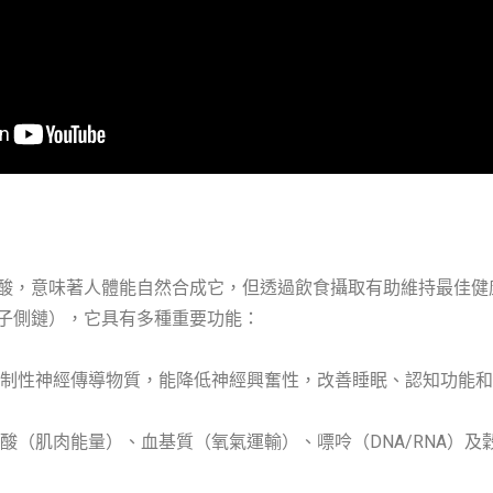
酸，意味著人體能自然合成它，但透過飲食攝取有助維持最佳健
子側鏈），它具有多種重要功能：
制性神經傳導物質，能降低神經興奮性，改善睡眠、認知功能和
酸（肌肉能量）、血基質（氧氣運輸）、嘌呤（DNA/RNA）及